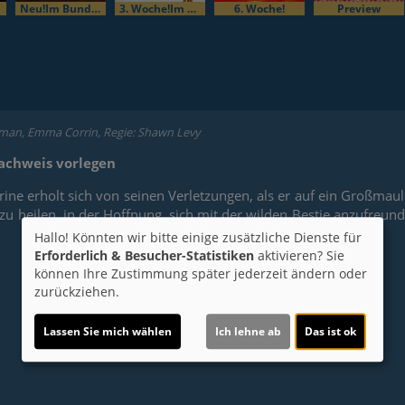
Neu!Im Bundesstart
3. Woche!Im Bundesstart
6. Woche!
Preview
man, Emma Corrin, Regie: Shawn Levy
snachweis vorlegen
ine erholt sich von seinen Verletzungen, als er auf ein Großmaul 
zu heilen, in der Hoffnung, sich mit der wilden Bestie anzufre
Hallo! Könnten wir bitte einige zusätzliche Dienste für
Erforderlich & Besucher-Statistiken
aktivieren? Sie
können Ihre Zustimmung später jederzeit ändern oder
zurückziehen.
Lassen Sie mich wählen
Ich lehne ab
Das ist ok