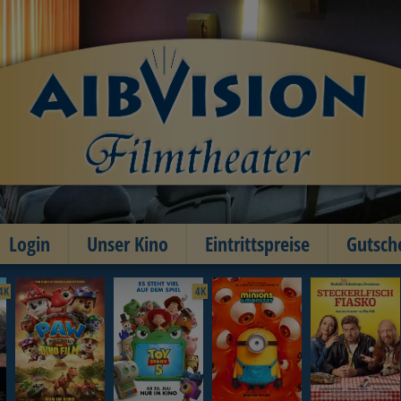
Login
Unser Kino
Eintrittspreise
Gutsch
4K
4K