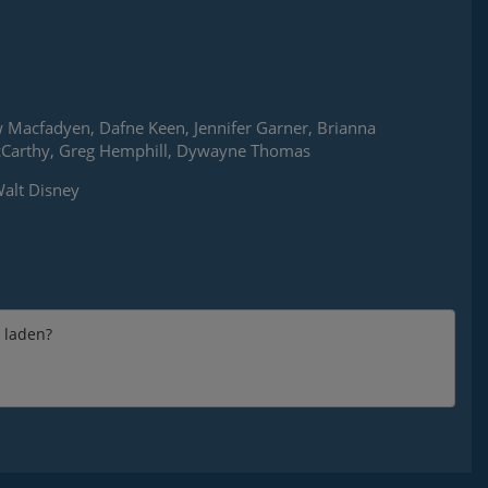
Macfadyen, Dafne Keen, Jennifer Garner, Brianna
y McCarthy, Greg Hemphill, Dywayne Thomas
alt Disney
e laden?