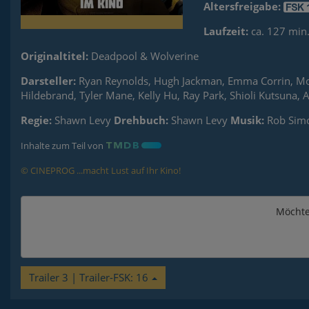
Altersfreigabe:
Laufzeit:
ca. 127 min
Originaltitel:
Deadpool & Wolverine
Darsteller:
Ryan Reynolds, Hugh Jackman, Emma Corrin, More
Hildebrand, Tyler Mane, Kelly Hu, Ray Park, Shioli Kutsuna
Regie:
Shawn Levy
Drehbuch:
Shawn Levy
Musik:
Rob Sim
Inhalte zum Teil von
© CINEPROG ...macht Lust auf Ihr Kino!
Möchte
Trailer 3 | Trailer-FSK: 16