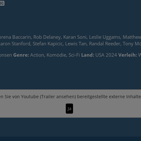
.
na Baccarin, Rob Delaney, Karan Soni, Leslie Uggams, Matthew 
, Aaron Stanford, Stefan Kapicic, Lewis Tan, Randal Reeder, Ton
onsen
Genre:
Action, Komödie, Sci-Fi
Land:
USA 2024
Verleih:
W
n Sie von
Youtube (Trailer ansehen)
bereitgestellte externe Inhalt
Ja