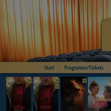
Start
Programm/Tickets
4K
OV
4K
4K