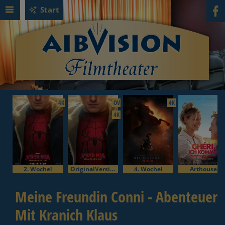
Start
4K
OV
4K
4K
2. Woche!
OriginalVersion
4. Woche!
Arthouse
Meine Freundin Conni - Abenteuer
Mit Kranich Klaus