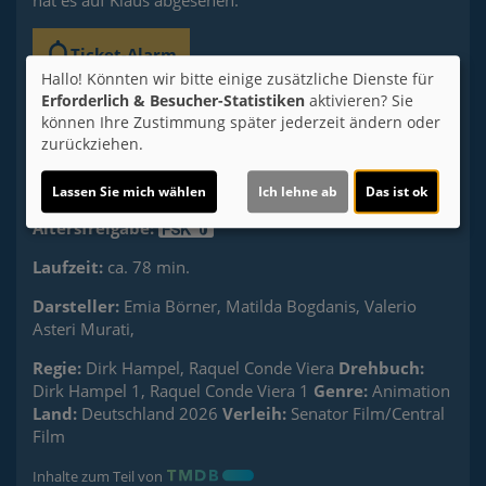
hat es auf Klaus abgesehen.
Ticket-Alarm
Hallo! Könnten wir bitte einige zusätzliche Dienste für
Erforderlich & Besucher-Statistiken
aktivieren? Sie
können Ihre Zustimmung später jederzeit ändern oder
zurückziehen.
Lassen Sie mich wählen
Ich lehne ab
Das ist ok
Altersfreigabe:
Laufzeit:
ca. 78 min.
Darsteller:
Emia Börner, Matilda Bogdanis, Valerio
Asteri Murati,
Regie:
Dirk Hampel, Raquel Conde Viera
Drehbuch:
Dirk Hampel 1, Raquel Conde Viera 1
Genre:
Animation
Land:
Deutschland 2026
Verleih:
Senator Film/Central
Film
Inhalte zum Teil von