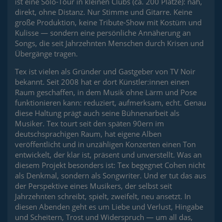
ist eine Solo-Tour in kleinen Clubs (ca. 200 Plätze): nah,
direkt, ohne Distanz. Nur Stimme und Gitarre. Keine
große Produktion, keine Tribute-Show mit Kostüm und
Kulisse — sondern eine persönliche Annäherung an
Songs, die seit Jahrzehnten Menschen durch Krisen und
Übergänge tragen.
Tex ist vielen als Gründer und Gastgeber von TV Noir
bekannt. Seit 2008 hat er dort Künstler:innen einen
Raum geschaffen, in dem Musik ohne Lärm und Pose
funktionieren kann: reduziert, aufmerksam, echt. Genau
diese Haltung prägt auch seine Bühnenarbeit als
Musiker. Tex tourt seit den späten 90ern im
deutschsprachigen Raum, hat eigene Alben
veröffentlicht und in unzähligen Konzerten einen Ton
entwickelt, der klar ist, präsent und unverstellt. Was an
diesem Projekt besonders ist: Tex begegnet Cohen nicht
als Denkmal, sondern als Songwriter. Und er tut das aus
der Perspektive eines Musikers, der selbst seit
Jahrzehnten schreibt, spielt, zweifelt, neu ansetzt. In
diesen Abenden geht es um Liebe und Verlust, Hingabe
und Scheitern, Trost und Widerspruch — um all das,