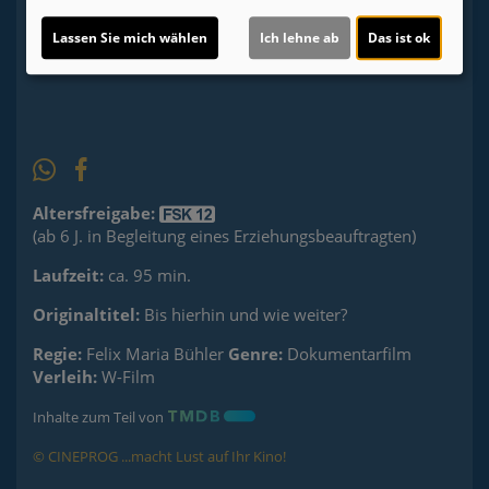
Ticket-Alarm
Lassen Sie mich wählen
Ich lehne ab
Das ist ok
Altersfreigabe:
(ab 6 J. in Begleitung eines Erziehungsbeauftragten)
Laufzeit:
ca. 95 min.
Originaltitel:
Bis hierhin und wie weiter?
Regie:
Felix Maria Bühler
Genre:
Dokumentarfilm
Verleih:
W-Film
Inhalte zum Teil von
© CINEPROG ...macht Lust auf Ihr Kino!