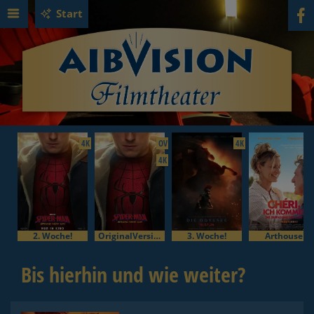
Start
4K
OV
4K
4K
2. Woche!
OriginalVersion
3. Woche!
Arthouse
Bis hierhin und wie weiter?