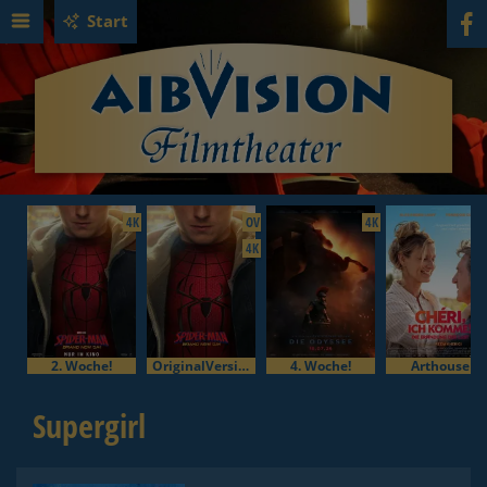
Start
4K
OV
4K
4K
2. Woche!
OriginalVersion
4. Woche!
Arthouse
Supergirl