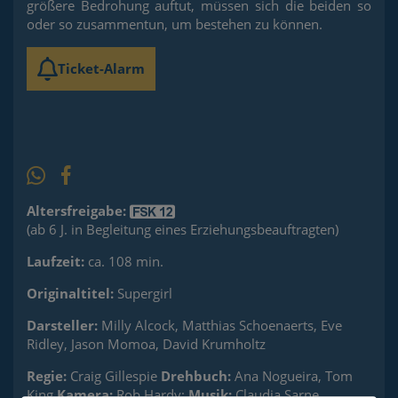
größere Bedrohung auftut, müssen sich die beiden so
oder so zusammentun, um bestehen zu können.
Ticket-Alarm
Altersfreigabe:
(ab 6 J. in Begleitung eines Erziehungsbeauftragten)
Laufzeit:
ca. 108 min.
Originaltitel:
Supergirl
Darsteller:
Milly Alcock, Matthias Schoenaerts, Eve
Ridley, Jason Momoa, David Krumholtz
Regie:
Craig Gillespie
Drehbuch:
Ana Nogueira, Tom
King
Kamera:
Rob Hardy;
Musik:
Claudia Sarne